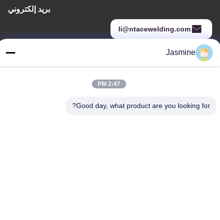
بريد إلكتروني
li@ntacewelding.com
Jasmine
عنواننا
2:47 PM
عنوان
No.10086، Yunlan Road، Pingchao Town، Yuntaishan Industrial
Good day, what product are you looking for?
Park
هاتف
00-86-13861949889
سياسة الخصوصية
|
خريطة الموقع
الصين جيدة الجودة خط إنتاج سلك اللحام بالتدفق المورد. حقوق الطبع