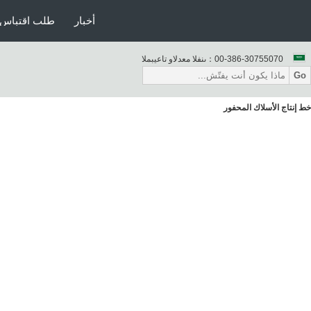
أخبار
طلب اقتباس
00-386-30755070
المبيعات والدعم الفنى：
Go
خط إنتاج الأسلاك المحفور