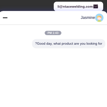
li@ntacewelding.com
Jasmine
عنواننا
1:43 PM
عنوان
No.10086، Yunlan Road، Pingchao Town، Yuntaishan Industrial
Good day, what product are you looking for?
Park
هاتف
00-86-13861949889
سياسة الخصوصية
|
خريطة الموقع
الصين جيدة الجودة خط إنتاج سلك اللحام بالتدفق المورد. حقوق الطبع
والنشر © -2026 Nantong Ace Welding Co., Ltd. . كل شيء حقوق