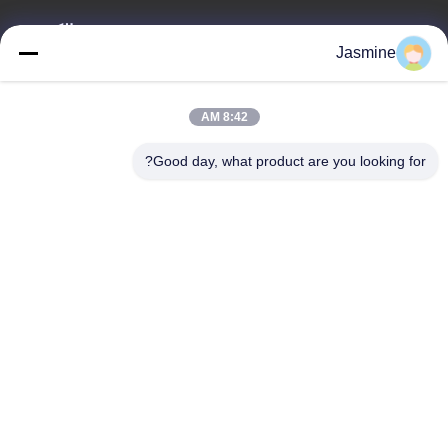
بريد إلكتروني
Jasmine
li@ntacewelding.com
8:42 AM
عنواننا
Good day, what product are you looking for?
عنوان
No.10086، Yunlan Road، Pingchao Town، Yuntaishan Industrial
Park
هاتف
00-86-13861949889
سياسة الخصوصية
|
خريطة الموقع