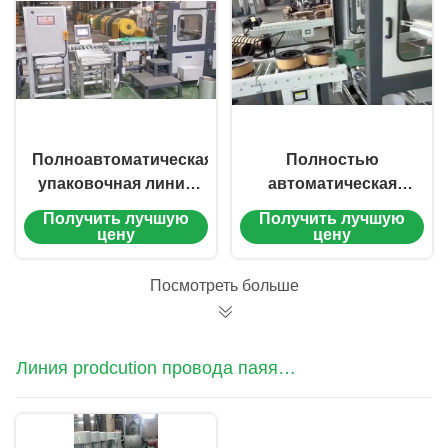
Полноавтоматическая
Полностью
упаковочная линия
автоматическая
для струи сварки с
упаковочная линия
Получить лучшую
Получить лучшую
потоковым ядром -
для сварочной
цену
цену
высокоэффективная
проволоки для
упаковочная
сварки CO2 -
Посмотреть больше
машина для струи
Эффективная
сварки
упаковочная
машина для
Линия prodcution провода паяя
сварочной
проволоки
заварки