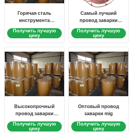
Горячая сталь
Самый лучший
инструмента
провод заварки
overlaying hardfacing
нержавеющей стали
Получить лучшую
Получить лучшую
поток вырезала
цены
цену
цену
сердцевина из
сваривая провода
ACE-456-S
Высокопрочный
Оптовый провод
провод заварки
заварки mig
нержавеющей стали
Получить лучшую
Получить лучшую
цену
цену