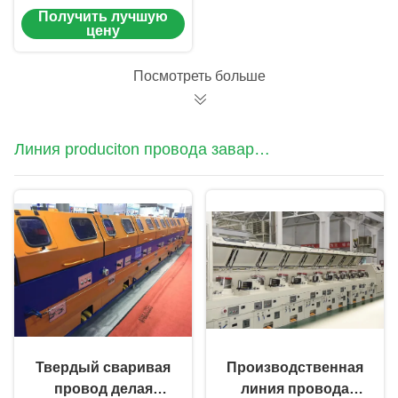
сердцевина из
Получить лучшую
производственную
цену
линию сваривая
провода
Посмотреть больше
Линия produciton провода заварки
СО2
Твердый сваривая
Производственная
провод делая
линия провода