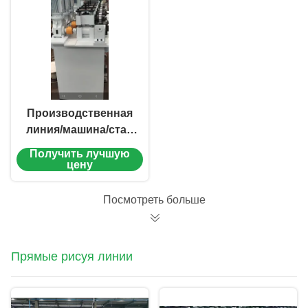
Производственная
линия/машина/стан
для производства
Получить лучшую
проволоки с
цену
флюсовым
сердечником для
Посмотреть больше
пайки
Прямые рисуя линии