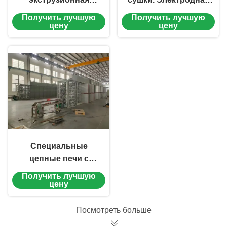
машина для
сварочная стержня
Получить лучшую
Получить лучшую
электродов
для производства
цену
цену
сварочного
материала.
Специальные
цепные печи с
циркуляцией
Получить лучшую
горячего воздуха и
цену
переменной
частоты цепочной
Посмотреть больше
транспортировки