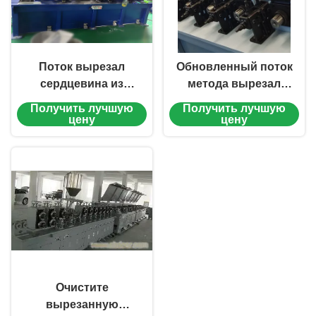
Поток вырезал
Обновленный поток
сердцевина из
метода вырезал
провода заварки
сердцевина из
Получить лучшую
Получить лучшую
делая машину
производственной
цену
цену
линии провода
заварки
Очистите
вырезанную