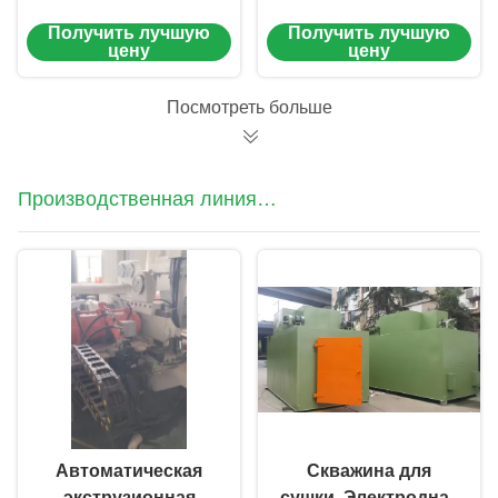
полосы
полосы
Получить лучшую
Получить лучшую
цену
цену
Посмотреть больше
Производственная линия
электродов / сварочных стержней
Автоматическая
Скважина для
экструзионная
сушки. Электродная