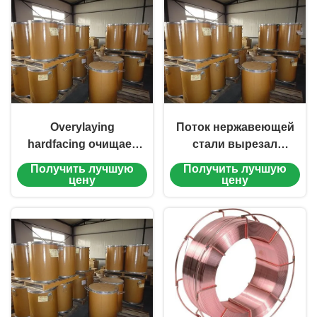
Overylaying
Поток нержавеющей
hardfacing очищает
стали вырезал
вырезанный
сердцевина из
Получить лучшую
Получить лучшую
сердцевина из
провода заварки
цену
цену
сваривая провод
ACE-1132N-S
ACE-0134N-S