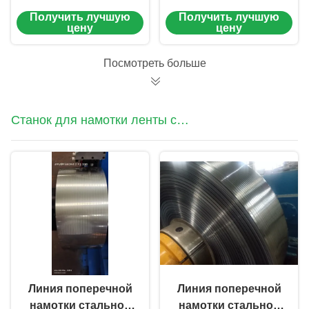
машину
заварки Solid/CO2
Получить лучшую
Получить лучшую
цену
цену
Посмотреть больше
Станок для намотки ленты с
осцилляцией / поперечным
движением
Линия поперечной
Линия поперечной
намотки стальной
намотки стальной