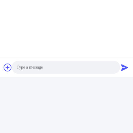
Photo
Video Call
Audio Call