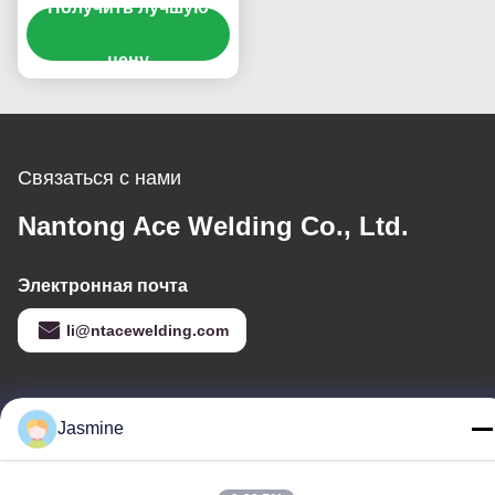
Получить лучшую
сердцевина из
производственной
линии провода
цену
заварки
Связаться с нами
Nantong Ace Welding Co., Ltd.
Электронная почта
li@ntacewelding.com
Наш адрес
Jasmine
Адрес
No.10086, дорога Yunlan, городок Pingchao, промышленный