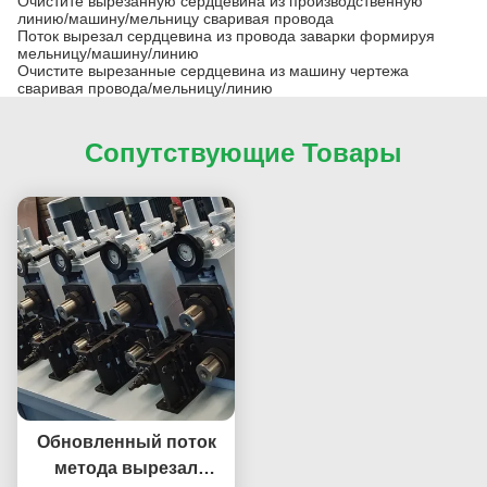
Очистите вырезанную сердцевина из производственную
линию/машину/мельницу сваривая провода
Поток вырезал сердцевина из провода заварки формируя
мельницу/машину/линию
Очистите вырезанные сердцевина из машину чертежа
сваривая провода/мельницу/линию
Сопутствующие Товары
Обновленный поток
метода вырезал