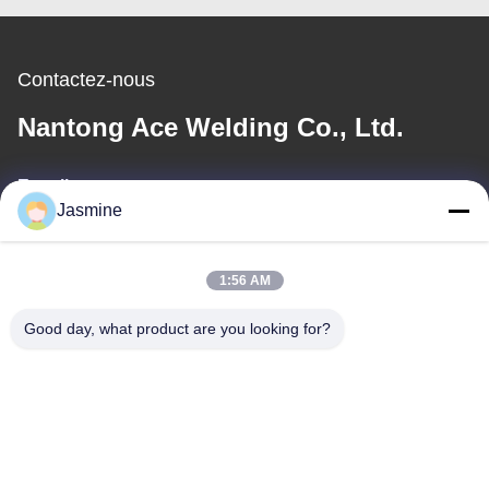
Contactez-nous
Nantong Ace Welding Co., Ltd.
E-mail
Jasmine
li@ntacewelding.com
1:56 AM
Notre adresse
Good day, what product are you looking for?
Adresse
No.10086, route de Yunlan, ville de Pingchao, parc industriel de
Yuntaishan
Tél
00-86-13861949889