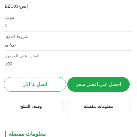
إيس-BZC03
موك:
1
شروط الدفع:
تي/تي
القدرة على العرض:
100
احصل على أفضل سعر
اتصل بنا الآن
معلومات مفصلة
وصف المنتج
معلومات مفصلة