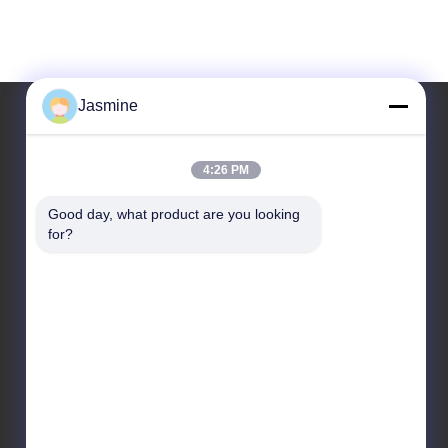
Jasmine
Notre adresse
4:26 PM
Adresse
Good day, what product are you looking 
No.10086, route de Yunlan, ville de Pingchao, parc
for?
industriel de Yuntaishan
Tél
00-86-13861949889