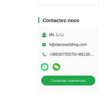
Contactez-nous
Ms. Li Li
li@ntacewelding.com
+38630755070/+8613861949889
Contactez maintenant